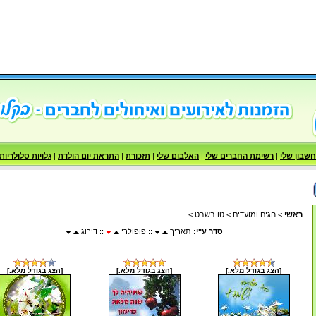
שבון שלי
|
רשימת החברים שלי
|
האלבום שלי
|
תזכורת
|
התראת יום הולדת
|
גלויות סלולריות
ראשי
>
חגים ומועדים
>
טו בשבט
>
סדר ע"י:
תאריך
:: פופולרי
:: דירוג
[הצג בגודל מלא.]
[הצג בגודל מלא.]
[הצג בגודל מלא.]