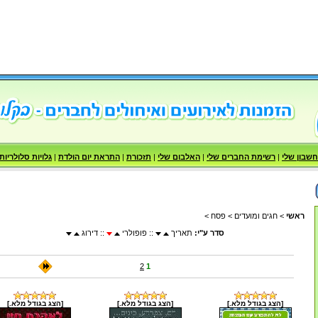
שבון שלי
|
רשימת החברים שלי
|
האלבום שלי
|
תזכורת
|
התראת יום הולדת
|
גלויות סלולריות
ראשי
>
חגים ומועדים
>
פסח
>
סדר ע"י:
תאריך
:: פופולרי
:: דירוג
2
1
[הצג בגודל מלא.]
[הצג בגודל מלא.]
[הצג בגודל מלא.]